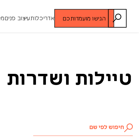
אדריכלות
עיצוב פנים
מג
הגישו מועמדותכם
אדריכלות
אדריכלות מבני רפואה
אדריכלות מגורים
טיילות ושדרות
אדריכלות נוף
בתי כנסת ומבני דת
בתי מלון ונופש
התחדשות עירונית
מבני חינוך
מבני ציבור
מרכזי מבקרים
משרדים ומסחר
עירוב שימושים
פארקים, טיילות ושדרות
פינוי בינוי
שימור
תאורה אדריכלית
תכנון ערים
תמא 38