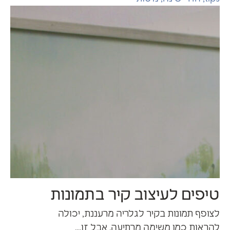
269
0
יפים לעיצוב קיר בתמונות
צופף תמונות בקיר לגלריה מרעננת, יכולה
הראות כמו משימה מרתיעה. אבל זו....