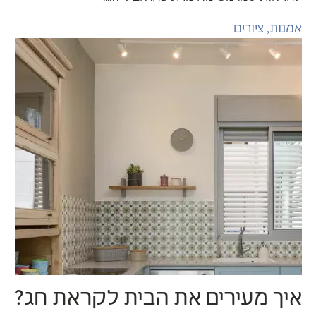
מנות
,
ציורים
108
1
יך מעירים את הבית לקראת חג?