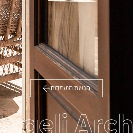
ולעשות בחירה
מושכלת ואמינה, של
המתכננים המתאימים
לצרכיכם
הגשת מועמדות
esraeli Ar